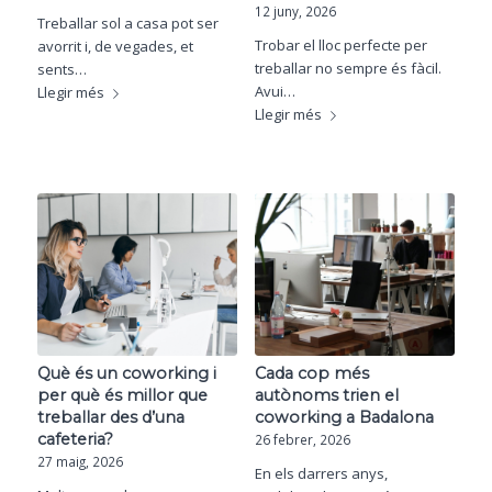
12 juny, 2026
Treballar sol a casa pot ser
Trobar el lloc perfecte per
avorrit i, de vegades, et
treballar no sempre és fàcil.
sents…
Avui…
Llegir més
Llegir més
Què és un coworking i
Cada cop més
per què és millor que
autònoms trien el
treballar des d’una
coworking a Badalona
cafeteria?
26 febrer, 2026
27 maig, 2026
En els darrers anys,