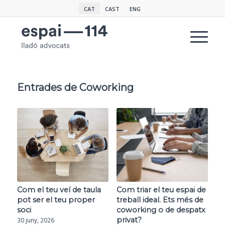
CAT
CAST
ENG
Entrades de Coworking
Com el teu veí de taula
Com triar el teu espai de
pot ser el teu proper
treball ideal. Ets més de
soci
coworking o de despatx
privat?
30 juny, 2026