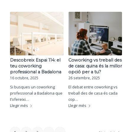
Descobreix Espai 114: el
Coworking vs treball des
teu coworking
de casa: quina és la millor
professional a Badalona
opció per a tu?
16 octubre, 2025
26 setembre, 2025
Si busques un coworking
El debat entre coworking vs
professional a Badalona que
treball des de casa és cada
t’ofereixi…
cop…
Llegir més
Llegir més