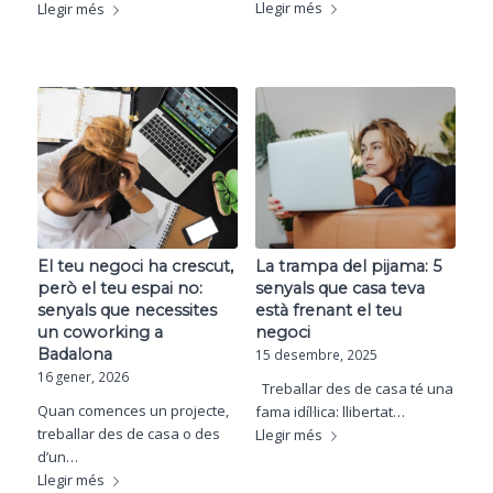
Llegir més
Llegir més
El teu negoci ha crescut,
La trampa del pijama: 5
però el teu espai no:
senyals que casa teva
senyals que necessites
està frenant el teu
un coworking a
negoci
Badalona
15 desembre, 2025
16 gener, 2026
Treballar des de casa té una
Quan comences un projecte,
fama idíl·lica: llibertat…
treballar des de casa o des
Llegir més
d’un…
Llegir més