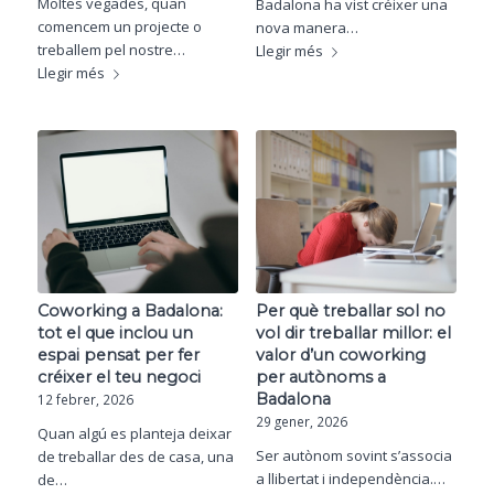
Moltes vegades, quan
Badalona ha vist créixer una
comencem un projecte o
nova manera…
treballem pel nostre…
Llegir més
Llegir més
Coworking a Badalona:
Per què treballar sol no
tot el que inclou un
vol dir treballar millor: el
espai pensat per fer
valor d’un coworking
créixer el teu negoci
per autònoms a
Badalona
12 febrer, 2026
29 gener, 2026
Quan algú es planteja deixar
Ser autònom sovint s’associa
de treballar des de casa, una
a llibertat i independència.…
de…