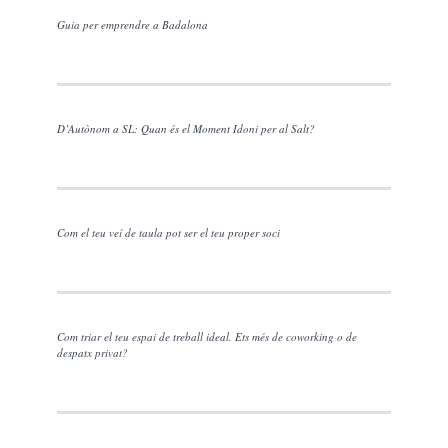
Guia per emprendre a Badalona
D’Autònom a SL: Quan és el Moment Idoni per al Salt?
Com el teu veí de taula pot ser el teu proper soci
Com triar el teu espai de treball ideal. Ets més de coworking o de
despatx privat?