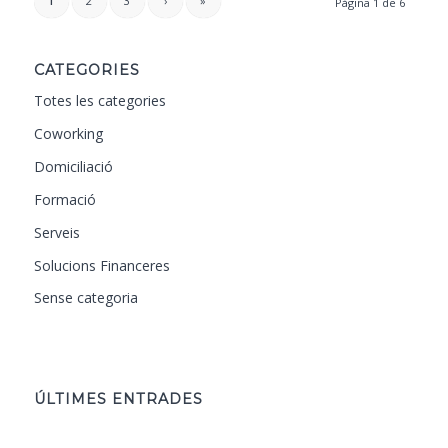
1
2
3
›
»
Pàgina 1 de 6
CATEGORIES
Totes les categories
Coworking
Domiciliació
Formació
Serveis
Solucions Financeres
Sense categoria
ÚLTIMES ENTRADES