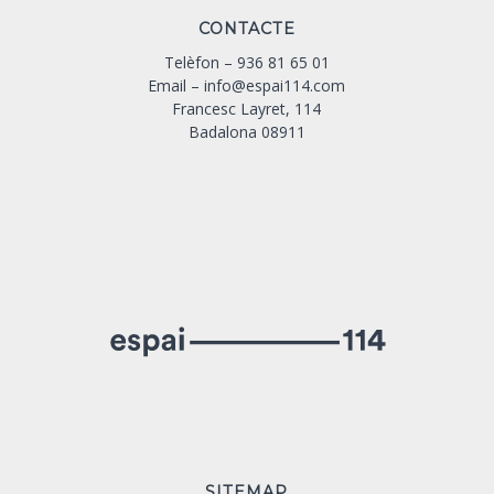
CONTACTE
Telèfon –
936 81 65 01
Email –
info@espai114.com
Francesc Layret, 114
Badalona 08911
SITEMAP