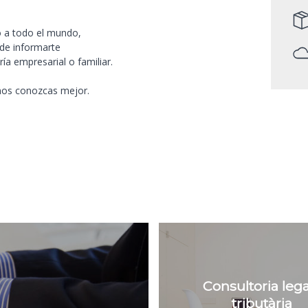
o a todo el mundo,
nde informarte
ía empresarial o familiar.
nos conozcas mejor.
Consultoria legal
tributària