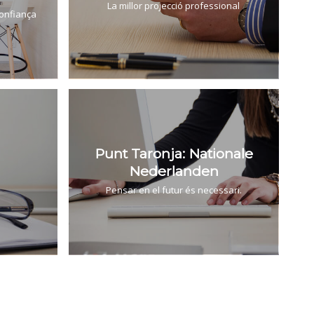
La millor projecció professional
confiança
Punt Taronja: Nationale
Nederlanden
Pensar en el futur és necessari.