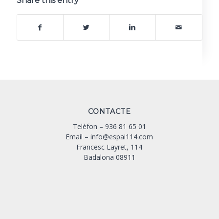
Share this entry
CONTACTE
Telèfon –
936 81 65 01
Email –
info@espai114.com
Francesc Layret, 114
Badalona 08911