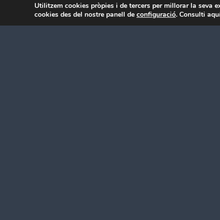
Utilitzem cookies pròpies i de tercers per millorar la seva 
cookies des del nostre panell de
configuració
. Consulti aqu
Consulta’ns sense compromís.
Solucions Financeres
Nom i cognoms
*
Nom de l’empresa
Missatge