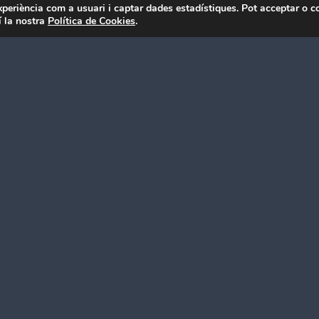
experiència com a usuari i captar dades estadístiques. Pot acceptar o c
í la nostra
Política de Cookies
.
Telèfon
*
Corr
Producte
*