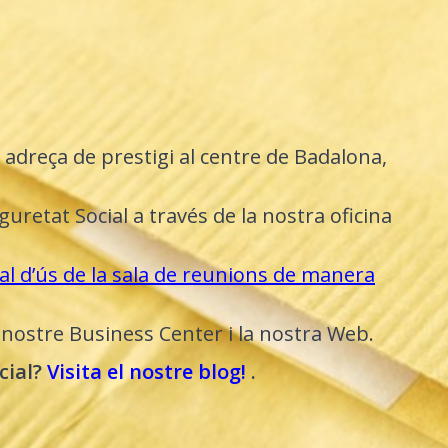
 adreça de prestigi al centre de Badalona,
uretat Social a través de la nostra oficina
 d’ús de la sala de reunions de manera
l nostre Business Center i la nostra Web.
cial?
Visita el nostre blog!
.