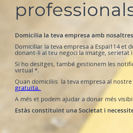
professional
Domicilia la teva empresa amb nosaltre
Domiciliar la teva empresa a Espai114 et d
donant-li al teu negoci la imatge, serietat 
Si ho desitges, també́ gestionem les notifi
virtual *.
Quan domiciliïs la teva empresa al nostr
gratuïta.
A més et podem ajudar a donar més visibili
Estàs constituint una Societat i necessite