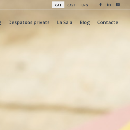
CAT
CAST
ENG
g
Despatxos privats
La Sala
Blog
Contacte