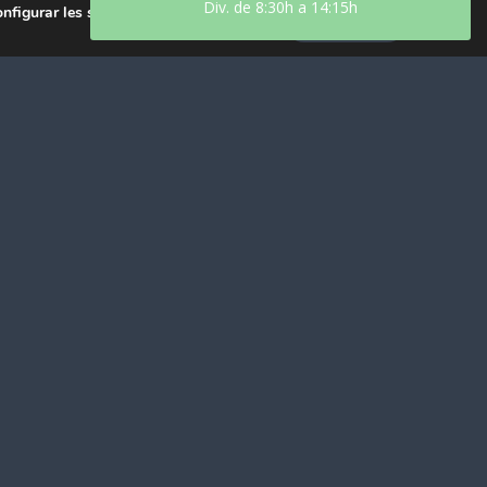
Div. de 8:30h a 14:15h
onfigurar les seves preferències de
Accepta
eu electrònic
*