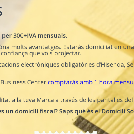
s
s per 30€+IVA mensuals.
óna molts avantatges. Estaràs domiciliat en una
i confiança que vols projectar.
cacions electròniques obligatòries d’Hisenda, Seg
e Business Center
comptaràs amb 1 hora mensual
tat a la teva Marca a través de les pantalles de
s un domicili fiscal? Saps què és el Domicili So