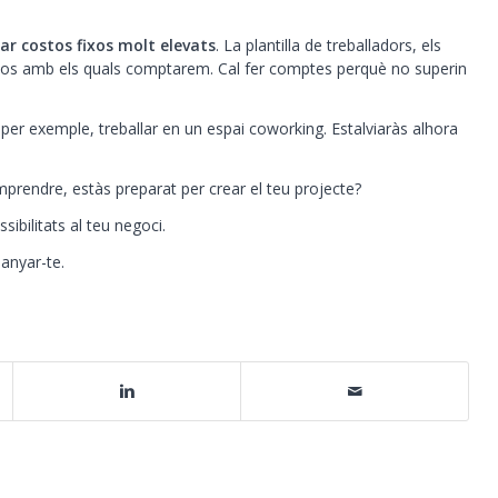
ar costos fixos molt elevats
. La plantilla de treballadors, els
fixos amb els quals comptarem. Cal fer comptes perquè no superin
 per exemple, treballar en un espai coworking. Estalviaràs alhora
prendre, estàs preparat per crear el teu projecte?
sibilitats al teu negoci.
anyar-te.