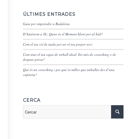
ÚLTIMES ENTRADES
Guia per emprendre a Badalona
D’Autònom a SL: Quan és el Moment Idoni per al Salt?
Com el teu veí de taula pot ser el teu proper soci
Com triar el teu espai de treball ideal. Ets més de coworking o de
despatx privat?
Què és un coworking i per què és millor que treballar des d’una
cafeteria?
CERCA