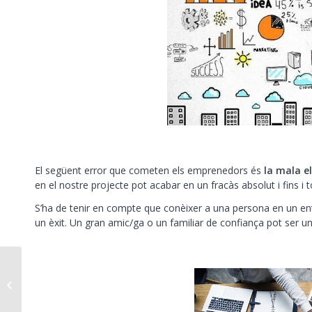
El següent error que cometen els emprenedors és
la mala el
en el nostre projecte pot acabar en un fracàs absolut i fins i 
S’ha de tenir en compte que conèixer a una persona en un ent
un èxit. Un gran amic/ga o un familiar de confiança pot ser un 
Estratègies per
prioritzar les teves
tasques a la feina