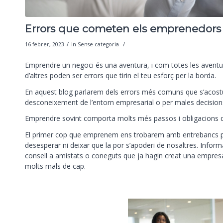
Errors que cometen els emprenedors
/
/
16 febrer, 2023
in
Sense categoria
Emprendre un negoci és una aventura, i com totes les aventure
d’altres poden ser errors que tirin el teu esforç per la borda.
En aquest blog parlarem dels errors més comuns que s’acostum
desconeixement de l’entorn empresarial o per males decision
Emprendre sovint comporta molts més passos i obligacions 
El primer cop que emprenem ens trobarem amb entrebancs per
desesperar ni deixar que la por s’apoderi de nosaltres. Infor
consell a amistats o coneguts que ja hagin creat una empresa.
molts mals de cap.