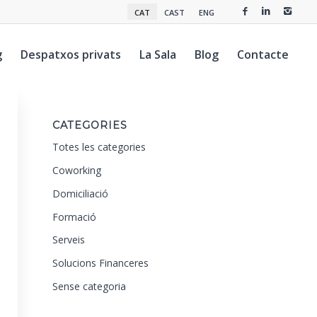
CAT
CAST
ENG
g
Despatxos privats
La Sala
Blog
Contacte
CATEGORIES
Totes les categories
Coworking
Domiciliació
Formació
Serveis
Solucions Financeres
Sense categoria