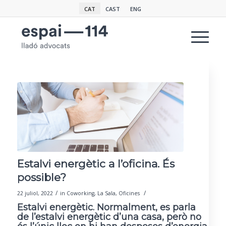
CAT
CAST
ENG
Estalvi energètic a l’oficina. És
possible?
/
/
22 juliol, 2022
in
Coworking
,
La Sala
,
Oficines
Estalvi energètic. Normalment, es parla
de l’estalvi energètic d’una casa, però no