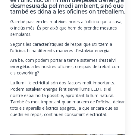
és l’únic lloc on hi han despeses d’energia
desmesurada pel medi ambient, sinó que
també es dóna a les oficines on treballem.
Gairebé passem les mateixes hores a l’oficina que a casa,
o inclús més. És per això que hem de prendre mesures
semblants.
Segons les característiques de l’espai que utilitzem a
l’oficina, hi ha diferents maneres d’estalviar energia.
Ara bé, com podem portar a terme sistemes d’
estalvi
energètic
a les nostres oficines, o espais de treball com
els
coworking
?
La llum i l’electricitat són dos factors molt importants.
Podem estalviar energia fent servir llums LED i, si el
nostre espai ho fa possible, aprofitant la llum natural.
També és molt important quan marxem de l’oficina, deixar
tots els aparells elèctrics apagats, ja que encara que es
quedin en repòs, continuen consumint electricitat.