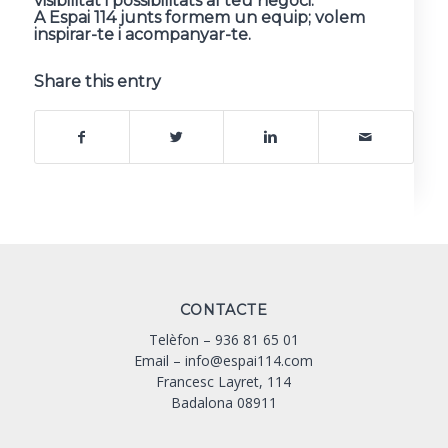
visibilitat i possibilitats al teu negoci.
A Espai 114 junts formem un equip; volem
inspirar-te i acompanyar-te.
Share this entry
CONTACTE
Telèfon –
936 81 65 01
Email –
info@espai114.com
Francesc Layret, 114
Badalona 08911