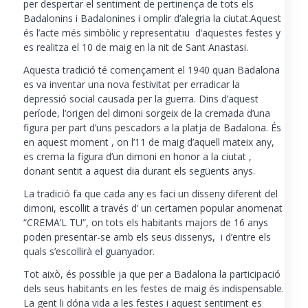
per despertar el sentiment de pertinença de tots els
Badalonins i Badalonines i omplir d’alegria la ciutat.Aquest
és l’acte més simbòlic y representatiu d’aquestes festes y
es realitza el 10 de maig en la nit de Sant Anastasi.
Aquesta tradició té començament el 1940 quan Badalona
es va inventar una nova festivitat per erradicar la
depressió social causada per la guerra. Dins d’aquest
període, l’origen del dimoni sorgeix de la cremada d’una
figura per part d’uns pescadors a la platja de Badalona. És
en aquest moment , on l’11 de maig d’aquell mateix any,
es crema la figura d’un dimoni en honor a la ciutat ,
donant sentit a aquest dia durant els següents anys.
La tradició fa que cada any es faci un disseny diferent del
dimoni, escollit a través d’ un certamen popular anomenat
“CREMA’L TU”, on tots els habitants majors de 16 anys
poden presentar-se amb els seus dissenys, i d’entre els
quals s’escollirà el guanyador.
Tot això, és possible ja que per a Badalona la participació
dels seus habitants en les festes de maig és indispensable.
La gent li dóna vida a les festes i aquest sentiment es