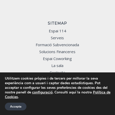
SITEMAP
Espai 114
Serveis
Formació Subvencionada
Solucions Financeres
Espai Coworking
La sala
Contacte
Utilitzem cookies pròpies i de tercers per millorar la seva
experiència com a usuari i captar dades estadístiques. Pot
acceptar o configurar les seves preferències de cookies des del
nostre panell de
configuració
. Consulti aquí la nostra
Política de
Cookies
.
Avís Legal
|
Política de Privacitat
|
Política de Cookies
Accepta
Developed by
Mediàtic