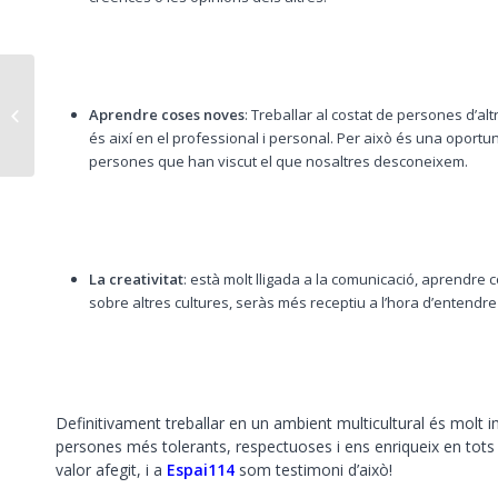
Networking per a l’èxit
Aprendre coses noves
: Treballar al costat de persones d’
del teu negoci
és així en el professional i personal. Per això és una oportu
persones que han viscut el que nosaltres desconeixem.
La creativitat
: està molt lligada a la comunicació, aprendre 
sobre altres cultures, seràs més receptiu a l’hora d’entendre 
Definitivament treballar en un ambient multicultural és molt 
persones més tolerants, respectuoses i ens enriqueix en tots 
valor afegit, i a
Espai114
som testimoni d’això!