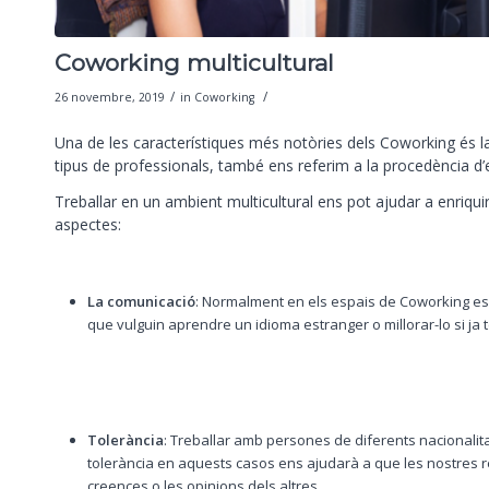
Coworking multicultural
/
/
26 novembre, 2019
in
Coworking
Una de les característiques més notòries dels Coworking és la d
tipus de professionals, també ens referim a la procedència d’e
Treballar en un ambient multicultural ens pot ajudar a enriqui
aspectes:
La comunicació
: Normalment en els espais de Coworking es 
que vulguin aprendre un idioma estranger o millorar-lo si ja
Tolerància
: Treballar amb persones de diferents nacionalitat
tolerància en aquests casos ens ajudarà a que les nostres rel
creences o les opinions dels altres.