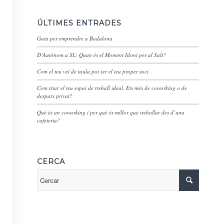
ÚLTIMES ENTRADES
Guia per emprendre a Badalona
D’Autònom a SL: Quan és el Moment Idoni per al Salt?
Com el teu veí de taula pot ser el teu proper soci
Com triar el teu espai de treball ideal. Ets més de coworking o de
despatx privat?
Què és un coworking i per què és millor que treballar des d’una
cafeteria?
CERCA