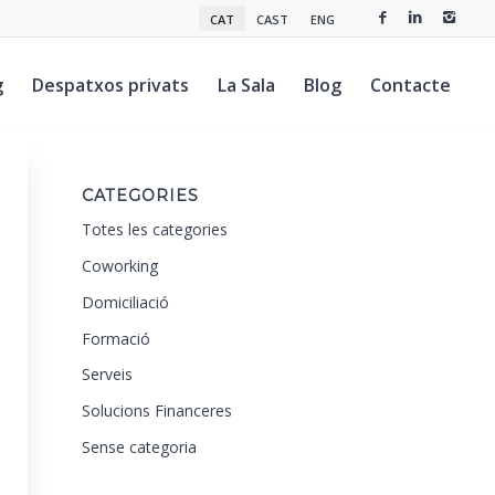
CAT
CAST
ENG
g
Despatxos privats
La Sala
Blog
Contacte
CATEGORIES
Totes les categories
Coworking
Domiciliació
Formació
Serveis
Solucions Financeres
Sense categoria