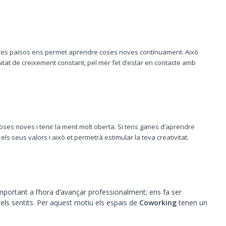
altres països ens permet aprendre coses noves contínuament. Això
nitat de creixement constant, pel mer fet d’estar en contacte amb
coses noves i tenir la ment molt oberta. Si tens ganes d’aprendre
els seus valors i això et permetrà estimular la teva creativitat.
important a l’hora d’avançar professionalment; ens fa ser
els sentits. Per aquest motiu els espais de
Coworking
tenen un