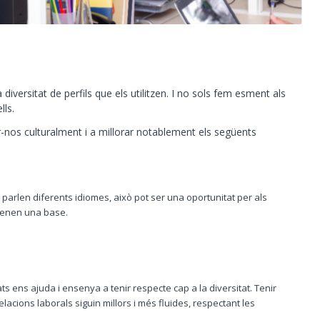
iversitat de perfils que els utilitzen. I no sols fem esment als
lls.
r-nos culturalment i a millorar notablement els següents
parlen diferents idiomes, això pot ser una oportunitat per als
 tenen una base.
s ens ajuda i ensenya a tenir respecte cap a la diversitat. Tenir
acions laborals siguin millors i més fluides, respectant les