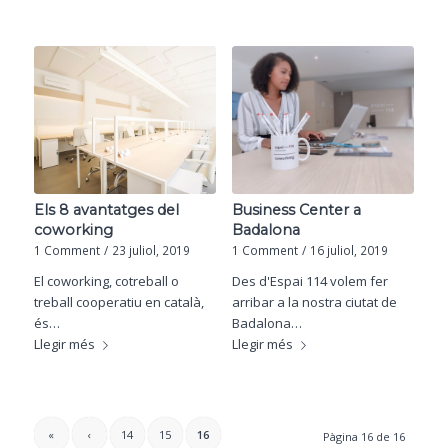
Els 8 avantatges del
Business Center a
coworking
Badalona
1 Comment
/
23 juliol, 2019
1 Comment
/
16 juliol, 2019
El coworking, cotreball o
Des d'Espai 114 volem fer
treball cooperatiu en català,
arribar a la nostra ciutat de
és…
Badalona…
Llegir més
Llegir més
«
‹
14
15
16
Pàgina 16 de 16