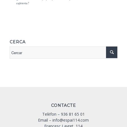
cafeteria?
CERCA
CONTACTE
Telèfon –
936 81 65 01
Email –
info@espai114.com
Francesc Layret, 114