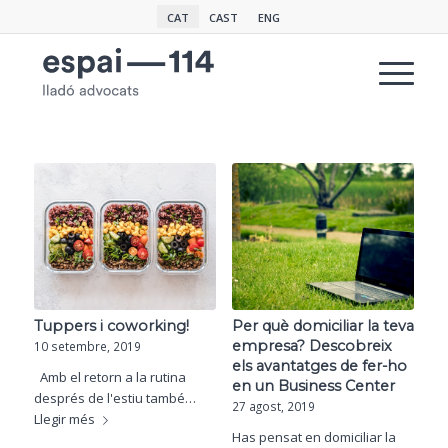
CAT
CAST
ENG
Tuppers i coworking!
Per què domiciliar la teva
empresa? Descobreix
10 setembre, 2019
els avantatges de fer-ho
Amb el retorn a la rutina
en un Business Center
després de l'estiu també…
27 agost, 2019
Llegir més
Has pensat en domiciliar la