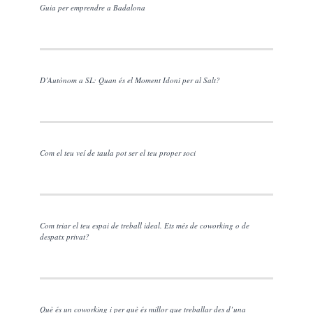
Guia per emprendre a Badalona
D’Autònom a SL: Quan és el Moment Idoni per al Salt?
Com el teu veí de taula pot ser el teu proper soci
Com triar el teu espai de treball ideal. Ets més de coworking o de
despatx privat?
Què és un coworking i per què és millor que treballar des d’una