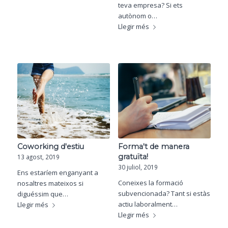
teva empresa? Si ets
autònom o…
Llegir més
Coworking d'estiu
Forma't de manera
gratuïta!
13 agost, 2019
30 juliol, 2019
Ens estaríem enganyant a
Coneixes la formació
nosaltres mateixos si
subvencionada? Tant si estàs
diguéssim que…
actiu laboralment…
Llegir més
Llegir més