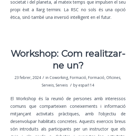
societat i del planeta, al mateix temps que impulsen el seu
propi èxit a llarg termini. La RSC no sols és una opció
ètica, sinó també una inversió intel·ligent en el futur.
Workshop: Com realitzar-
ne un?
/
23 febrer, 2024
in
Coworking
,
Formació
,
Formació
,
Oficines
,
/
Serveis
,
Serveis
by
espai114
El Workshop
és la reunió de persones amb interessos
comuns que comparteixen coneixements i informació
mitjançant activitats pràctiques, amb l’objectiu de
desenvolupar habilitats concretes. Aquests exercicis breus
són introduïts als participants per un instructor que els