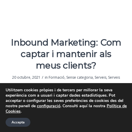
Inbound Marketing: Com
captar i mantenir als
meus clients?
/
20 octubre, 2021
in
Formació
,
Sense categoria
,
Serveis
,
Serveis
/
by
espai114
Utilitzem cookies pròpies i de tercers per millorar la seva
experiència com a usuari i captar dades estadístiques. Pot
Què és l’Inbound Marketing?
acceptar o configurar les seves preferències de cookies des del
nostre panell de
configuració
. Consulti aquí la nostra
Política de
Captar i fidelitzar als clients, segons afirmen els
Cookies
.
comercials, és una de les tasques més difícils, però a
Accepta
l’hora més importants per l’empresa. Aquesta és una tasca
enfocada a llarg termini.