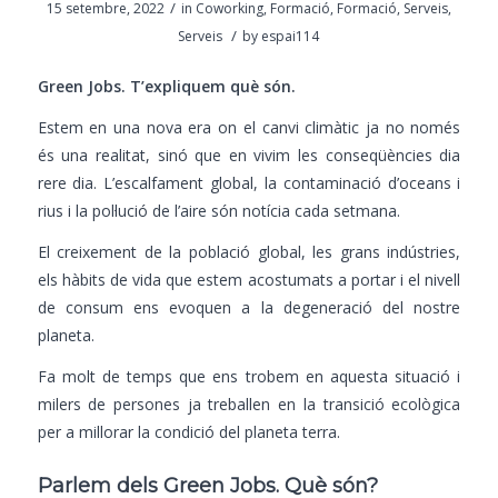
/
15 setembre, 2022
in
Coworking
,
Formació
,
Formació
,
Serveis
,
/
Serveis
by
espai114
Green Jobs. T’expliquem què són.
Estem en una nova era on el canvi climàtic ja no només
és una realitat, sinó que en vivim les conseqüències dia
rere dia. L’escalfament global, la contaminació d’oceans i
rius i la pol·lució de l’aire són notícia cada setmana.
El creixement de la població global, les grans indústries,
els hàbits de vida que estem acostumats a portar i el nivell
de consum ens evoquen a la degeneració del nostre
planeta.
Fa molt de temps que ens trobem en aquesta situació i
milers de persones ja treballen en la transició ecològica
per a millorar la condició del planeta terra.
Parlem dels Green Jobs. Què són?