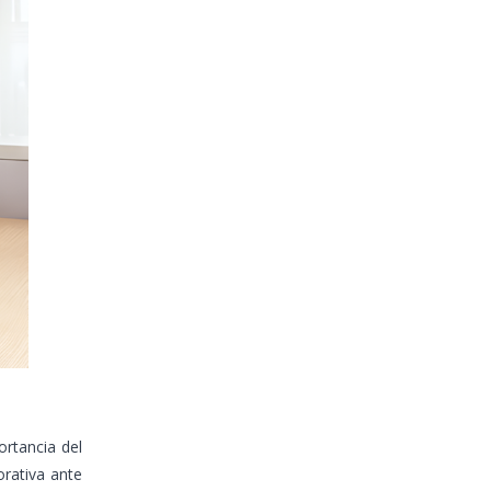
rtancia del
orativa ante