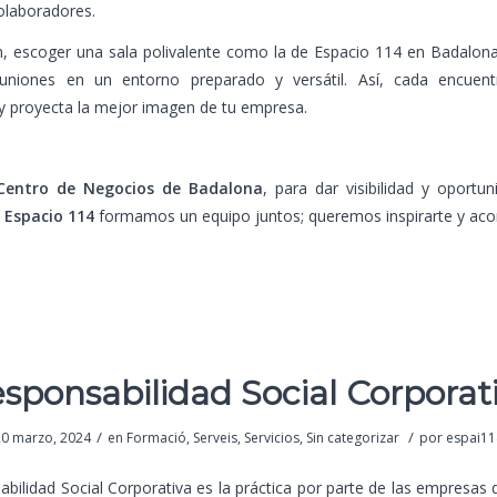
colaboradores.
, escoger una sala polivalente como la de Espacio 114 en Badalona
euniones en un entorno preparado y versátil. Así, cada encue
y proyecta la mejor imagen de tu empresa.
Centro de Negocios de Badalona
, para dar visibilidad y oportu
n
Espacio 114
formamos un equipo juntos; queremos inspirarte y ac
sponsabilidad Social Corporat
/
/
20 marzo, 2024
en
Formació
,
Serveis
,
Servicios
,
Sin categorizar
por
espai11
bilidad Social Corporativa es la práctica por parte de las empresas 