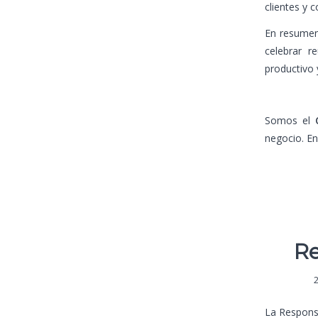
clientes y 
En resumen
celebrar r
productivo 
Somos el
negocio. E
Re
La Responsa