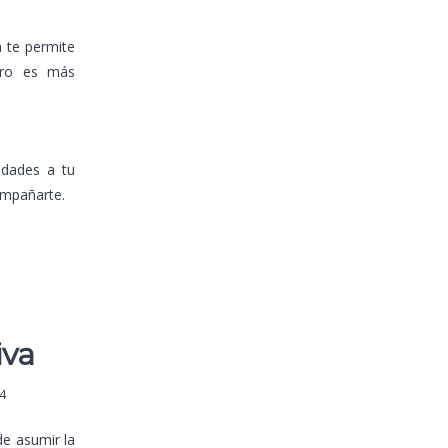
 te permite
ntro es más
nidades a tu
ompañarte.
iva
4
de asumir la